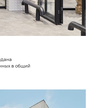
здана
нных в общий