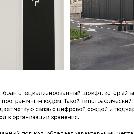
выбран специализированный шрифт, который в
с программным кодом. Такой типографический
здает четкую связь с цифровой средой и подче
од к организации хранения.
ванный под код, обладает характерными черта