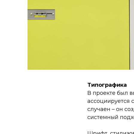
Типографика
В проекте был 
ассоциируется 
случаен – он со
системный подх
Шрифт, стилизо