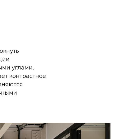
ркнуть
ции
ыми углами,
ет контрастное
олняются
льными