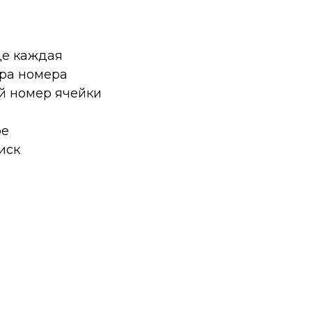
де каждая
ра номера
ый номер ячейки
ое
иск