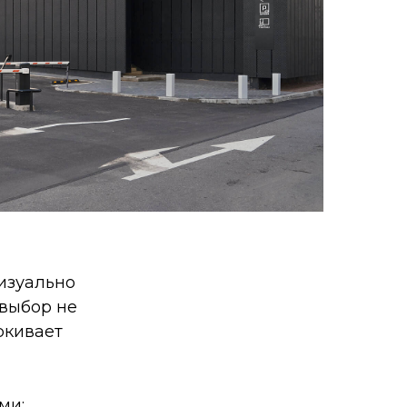
изуально
 выбор не
ркивает
ми: