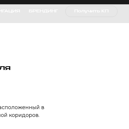
ИГАЦИЯ
БРЕНДИНГ
Получить КП
ля
расположенный в
ой коридоров.